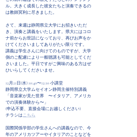
ル。大きく成長した彼女たちと演奏できるの
は教師冥利に尽きました。
さて、来週は静岡県立大学にお招きいただ
き、演奏と講義をいたします。県大にはコロ
ナ前からお世話になっており、再びお声をか
けてくださいましてありがたい限りです。
講義は学生さんに向けてのものですが、大学
側のご配慮により一般聴講も可能としてくだ
さいました。平日ですがご興味のある方はぜ
ひいらしてくださいませ。
12月21日(水) 10:40〜12:10 小講堂
静岡県立大学ムセイオン静岡主催特別講義
「音楽家が見た世界　〜イタリア、アメリカ
での演奏体験から〜」
(申込不要、直接会場にお越しください)
チラシは
こちら
国際関係学部の学生さんへの講義なので、今
年のアメリカツアーやイタリアのことなどを