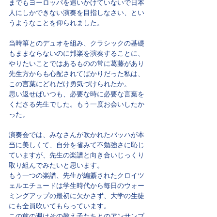
までもヨーロッパを追いかけていないで日本
人にしかできない演奏を目指しなさい、とい
うようなことを仰られました。
当時箏とのデュオを組み、クラシックの基礎
もままならないのに邦楽を演奏することに、
やりたいことではあるものの常に葛藤があり
先生方からも心配されてばかりだった私は、
この言葉にどれだけ勇気づけられたか。
思い返せばいつも、必要な時に必要な言葉を
くださる先生でした。もう一度お会いしたか
った。
演奏会では、みなさんが吹かれたバッハが本
当に美しくて、自分を省みて不勉強さに恥じ
ていますが、先生の楽譜と向き合いじっくり
取り組んでみたいと思います。
もう一つの楽譜、先生が編纂されたクロイツ
ェルエチュードは学生時代から毎日のウォー
ミングアップの最初に欠かさず、大学の生徒
にも全員吹いてもらっています。
この前の週はその教え子たちとのアンサンブ