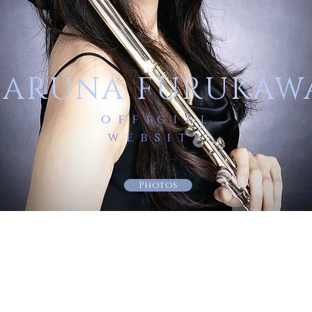
ARUNA FURUKAW
official
website
Photos