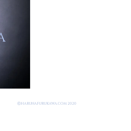
A
ⓒHARUNAFURUKAWA.COM 2020