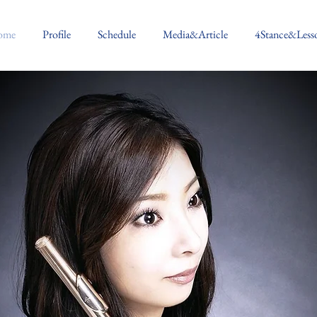
ome
Profile
Schedule
Media&Article
4Stance&Less