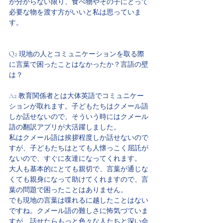
が分からない限り、食べ物やその子にとって
必要な物を渡す方がいいと私は思っていま
す。
Q2 現地の人とコミュニケーションを取る際
に言葉で困ったことはなかったか？言語の壁
は？
A2 教育関係者とは大体英語でコミュニケー
ションが取れます。子どもたちはクメール語
しか話せないので、そういう時にはクメール
語の翻訳アプリが大活躍しました。
私はクメール語は挨拶程度しか話せないので
すが、子どもたちはとても人懐っこく屈託が
ないので、すぐに友達になってくれます。
大人も基本的にとても親切で、言葉が通じな
くても親身になって助けてくれますので、言
葉の問題で困ったことはありません。
でも現地の言葉は喋れるに越したことはない
ですね。クメール語の難しさに怖気づていま
すが、話せたらもっと色々な人たちと深い会