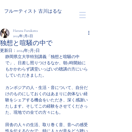
フルーティスト 古川はるな
Haruna Furukawa
2024年7月6日
独想と喧騒の中で
更新日：
2024年7月7日
静岡県立大学特別講義「独想と喧騒の中
で」、日差し照りつけるなか、朝9時開始に
もかかわらず講堂いっぱいの聴講の方にいら
していただきました。
カンボジアの人・生活・音について、自分だ
けのものにしておくのはあまりに勿体ない経
験をシェアする機会をいただき、深く感謝い
たします。そしてこの経験をさせてくださっ
た、現地での全ての方々にも。
田舎の人々の生活、取り巻く音、音への感受
性を伝えるなかで、特に人々が音をどう聴い