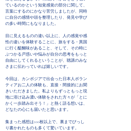
ているのかという知覚感覚の部分に関して、
言葉にするのにかなり苦労しましたが、同時
に自分の感情や頭を整理したり、発見や学び
の多い時間にもなりました。
目に見えるものの違い以上に、人の感覚や感
性の違いを体験することに、旅をする・異国
に行く醍醐味があること、そして、その時に
ぶつかる戸惑いや悩みが自分の思考をもっと
自由にしてくれるということが、聴講のみな
さまに伝わっていれば嬉しいです。
今回は、カンボジアで出会った日本人ボラン
ティアお二人の体験も、直接・間接的にお聞
きいただきました。私よりもずっともっと現
地に溶け込み濃い体験をされた方々が「とに
かく一歩踏み出そう！」と熱く語る想いは、
どなたの心にも届いたと思います。
集まった感想は100枚以上で、裏までびっし
り書かれたものも多くて驚いています。