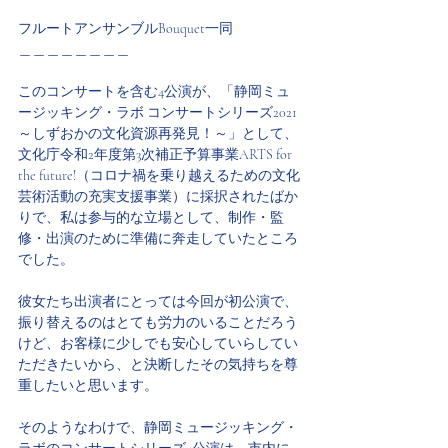
フルートアンサンブルBouquet一同
＿＿＿＿＿＿＿＿
このコンサートを含む4公演が、「静岡ミュ
ージッキング・ラボ コンサートシリーズ2021
～しずおかの文化資源再発見！～」として、
文化庁令和2年度第3次補正予算事業ARTS for 
the future!（コロナ禍を乗り越えるための文化
芸術活動の充実支援事業）に採択されたばか
りで、私は参与的な立場として、制作・監
修・出演のために準備に奔走していたところ
でした。
彼女たち出演者にとっては今回が初公演で、
振り替えるのはとても労力のいることだろう
けど、お客様に少しでも安心していらしてい
ただきたいから、と決断したその気持ちを尊
重したいと思います。
そのようなわけで、静岡ミュージッキング・