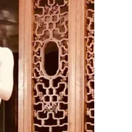
例年よりは移動の少ない秋を過ごすことがで
きました。とはいえ演奏以外の仕事は例年以
上に多く入り、仕事の入り方というのは自然
の摂理に近いようで面白いものだなと感じて
います。 例えば、何か新しいことを始めた
い場合には、スケジュールに余白を持ってい
ないと取り掛かることがなかなか難しいです
が、余白を作るにはフリーランスの場合かな
りの覚悟が要ります。いただく仕事はご縁の
賜物であり、それを断ってまで余白を作るこ
とはしたくないけれど、自分のアップデート
や学びのためには恒常的に新しいことに取り
組む必要がある。 木を見ても、空間があれ
ばすくすくと育っていくけれど、密集してい
ると伸びていかない。紅葉に色づく庭の木々
を見ながら、人間も同じだなと実感していま
す。 それからまた、意図して余白を作ろう
としなくても、スケジュールが空いて図ら