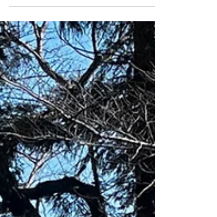
でなく、私にとってももはや新しい年への通
過儀礼。3月には念願の西浦の田楽も観るこ
とができて、あちらは冬の終わりを告げるよ
うでした。 神楽から田楽そして舞楽へと、
冬から春にかけて行われる奉納舞を観ている
と、昔の人にとって春とはこんなにも待ち焦
がれるものだったのかと感動します。今年も
異世界でのひと時を過ごして、春を無事に迎
えることができました。 ***** 今週は静岡ロ
ータリークラブにて、カンボジアの子どもた
ちとの10年の歩みについての卓話と演奏をさ
せていただきました。演奏に泣きそうになっ
たと仰ってくださった方もいらして嬉しかっ
たです。 カンボジアの活動ももう10年かあ
としみじみ。ボランティアのため10年とはい
え隔年が限度で、もっと頻繁に行くことので
きる仕組みを作れないものかと悩んでもいま
す。 次に行くのは来年かな。その時にはま
たどんな笑顔に出会えるだろうかと楽しみで