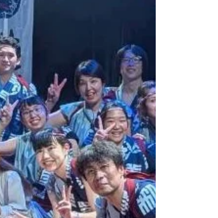
た、世界と自分との往還を こちら にてあり
のままに綴っています。 滞在の間、旅人は
毎日記事を更新することが求められており、
推敲する時間もないまま記事を上げていった
ため、振り返って読むと稚拙な文章だなと思
うのですが、その分、綺麗に整えられていな
い生の感情が残せているようにも思いますの
で、手を加えないで公開しています。 お暇
な時にでも、お読みくださいましたら嬉しい
です。 11月9日には、昨年もお呼びください
ました御前崎の官長寺さんにて、菊の花祭り
に合わせてソロコンサートをご開催いただき
ました。昨年にも書きましたが、官長寺さん
からは昨年の演奏終了後に早速今年の依頼を
いただきましたので、一年前からスケジュー
ルが決まっておりました。