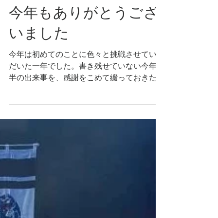
2025年12月31日
今年もありがとうござ
いました
今年は初めてのことに色々と挑戦させていた
だいた一年でした。書き残せていない今年後
半の出来事を、感謝をこめて綴っておきたい
と思います。 ***** 10月後半には、アーツカ
ウンシルしずおかの主催事業「マイクロ・ア
ート・ワーケーション」（MAW）にて、ア
ーティスト＝旅人として、袋井と磐田に一週
間滞在させていただきました。滞在中に感じ