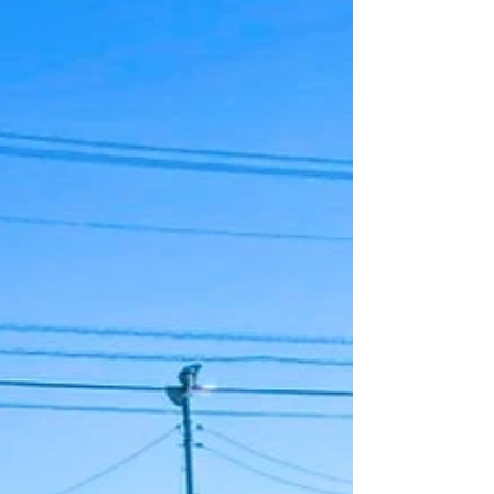
くださっている皆様がお変わりなく過ごされ
ていることを願っています。 現在必死に進
めているのは、4月から静岡県立大学にて担
当する「舞台芸術」講義の準備です。先日委
嘱状を拝受したため、ようやくオープンにお
知らせができることになりました。 今年度
まで名誉教授の立田洋司先生がこの講義をご
担当されており、この授業のなかで、私も特
別講師としてここ数年お呼びいただいてきま
した。今回、立田先生の後を受け継ぐ形で、
大変光栄なことに来年度から私が担当させて
いただくことになりました。 静岡県大は社
会人聴講生を広く受け入れており、舞台芸術
の授業も社会人聴講を可能としています。
講義内容は、舞台芸術を、演劇や音楽や舞踊