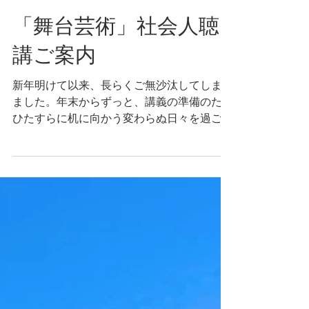
3月4日
「舞台芸術」社会人聴
講ご案内
新年明けて以来、長らくご無沙汰してしまい
ました。年末からずっと、講義の準備のため
ひたすらに机に向かう変わらぬ日々を過ごし
ております。 何十年か振りに地元に雪が降
り、はしゃいで甥っ子たちと雪だるまを作っ
た以外、季節の移ろいを感じられる余裕もな
く、しかしそのような鈍感な身体にも花粉は
容赦なく訪れ、その訪れとともに春の到来を
感じているところです。 このブログをご覧