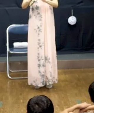
勤務も始まって、このシーズンの例年のペー
スに慣れてきたところです。 今年前半まで
の忙しさから、頭の中も徐々に整理できてき
て、カンボジアのことを綴れる気持ちと時間
が取れるようになりました。 ***** 今春のカ
ンボジア滞在のメインイベントは、なんとい
ってもリサイタルでした。 2020年、予定さ
れていたイブラ財団のアジアツアーの中にカ
ンボジア公演も組み込まれていたのですが、
コロナで中止となってしまいました。有り難
いことに、その時と同じ現地主催団体からの
招聘により今回のリサイタルが実現しまし
た。 会場は5つ星のラッフルズホテルで完全
な別世界。本番前の数日だけ泊まらせていた
だきましたが、館内はアロマが焚かれ、カン
ボジアとは思えないほど静かで、五感が喜ぶ
大切さを実感しました。 私は本番前だった
ため思い切り羽を伸ばすことはできませんで
しが、バカンスで滞在するには最高の場所で